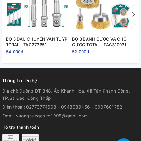
BỘ 3 ĐẦU CHUYỂN VẶN TUÝP
BỘ 3 BÁNH CƯỚC VÀ CHỔI
B
TOTAL - TAC273651
CƯỚC TOTAL - TAC310031
T
54.000₫
52.000₫
2
Thông tin liên hệ
Địa chỉ:
Đường ĐT 848, Ấp Khánh Hòa, Xã Tân Khánh Đông,
TP.Sa Đéc, Đồng Tháp
Điện thoại:
02773774608 - 0943989456 - 0907601782
Email:
vuonghungcoltd1995@gmail.com
Hỗ trợ thanh toán