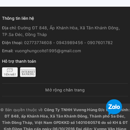
Thông tin liên hệ
Địa chỉ:
Đường ĐT 848, Ấp Khánh Hòa, Xã Tân Khánh Đông,
TP.Sa Đéc, Đồng Tháp
Điện thoại:
02773774608 - 0943989456 - 0907601782
Email:
vuonghungcoltd1995@gmail.com
Hỗ trợ thanh toán
Mở rộng chân trang
© Bản quyền thuộc về
Công Ty TNHH Vương Hùng Đ/c trụ sở chính:
ĐT 848, ấp Khánh Hòa, Xã Tân Khánh Đông, Thành phố Sa Đéc,
Tỉnh Đồng Tháp, Việt Nam GPDKKD số 1401060576 do sở KH & ĐT
tỉnh Đồng Tháp cấp ngày 06/10/2016 Đại diện: Vương Văn Hùng