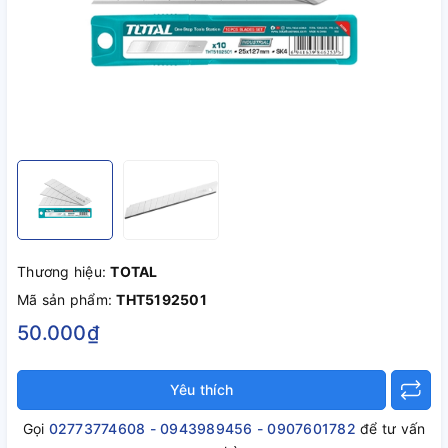
Thương hiệu:
TOTAL
Mã sản phẩm:
THT5192501
50.000₫
Yêu thích
Gọi
02773774608 - 0943989456 - 0907601782
để tư vấn