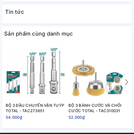
Tin tức
Sản phẩm cùng danh mục
BỘ 3 ĐẦU CHUYỂN VẶN TUÝP
BỘ 3 BÁNH CƯỚC VÀ CHỔI
B
TOTAL - TAC273651
CƯỚC TOTAL - TAC310031
T
54.000₫
52.000₫
2