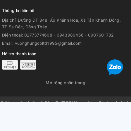
Thông tin liên hệ
Địa chỉ:
Đường ĐT 848, Ấp Khánh Hòa, Xã Tân Khánh Đông,
TP.Sa Đéc, Đồng Tháp
Điện thoại:
02773774608 - 0943989456 - 0907601782
Email:
vuonghungcoltd1995@gmail.com
Hỗ trợ thanh toán
Mở rộng chân trang
© Bản quyền thuộc về
Công Ty TNHH Vương Hùng Đ/c trụ sở chính:
ĐT 848, ấp Khánh Hòa, Xã Tân Khánh Đông, Thành phố Sa Đéc,
Tỉnh Đồng Tháp, Việt Nam GPDKKD số 1401060576 do sở KH & ĐT
tỉnh Đồng Tháp cấp ngày 06/10/2016 Đại diện: Vương Văn Hùng
Cung cấp bởi
Sapo