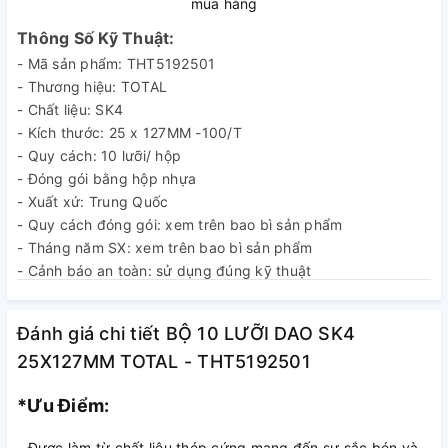
mua hàng
Thông Số Kỹ Thuật:
- Mã sản phẩm: THT5192501
- Thương hiệu: TOTAL
- Chất liệu: SK4
- Kích thước: 25 x 127MM -100/T
- Quy cách: 10 lưỡi/ hộp
- Đóng gói bằng hộp nhựa
- Xuất xứ: Trung Quốc
- Quy cách đóng gói: xem trên bao bì sản phẩm
- Tháng năm SX: xem trên bao bì sản phẩm
- Cảnh báo an toàn: sử dụng đúng kỹ thuật
- Nhà sản xuất: TOTAL TOOLS CO., LIMITED
Đánh giá chi tiết BỘ 10 LƯỠI DAO SK4
25X127MM TOTAL - THT5192501
*Ưu Điểm:
- Được làm từ chất liệu thép cứng mang đến sự sắc bén và