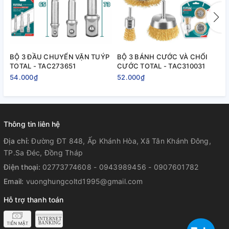
BỘ 3 ĐẦU CHUYỂN VẶN TUÝP
BỘ 3 BÁNH CƯỚC VÀ CHỔI
B
TOTAL - TAC273651
CƯỚC TOTAL - TAC310031
T
54.000₫
52.000₫
2
Thông tin liên hệ
Địa chỉ:
Đường ĐT 848, Ấp Khánh Hòa, Xã Tân Khánh Đông,
TP.Sa Đéc, Đồng Tháp
Điện thoại:
02773774608 - 0943989456 - 0907601782
Email:
vuonghungcoltd1995@gmail.com
Hỗ trợ thanh toán