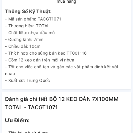
mua hàng
Thông Số Kỹ Thuật:
- Mã sản phẩm: TACGT1071
- Thương hiệu: TOTAL
- Chất liệu: nhựa dầu mỏ
- Đường kính: 7mm
- Chiều dài: 10cm
- Thích hợp cho súng bắn keo TT001116
- Gồm 12 keo dán trên mỗi vỉ nhựa
- Tốt cho việc chế tạo và gắn các vật phẩm dính kết với
nhau
- Xuất xứ: Trung Quốc
- Quy cách đóng gói: xem trên bao bì sản phẩm
- Tháng năm SX: xem trên bao bì sản phẩm
Đánh giá chi tiết BỘ 12 KEO DÁN 7X100MM
- Cảnh báo an toàn: sử dụng đúng kỹ thuật
TOTAL - TACGT1071
- Nhà sản xuất: TOTAL TOOLS CO., LIMITED
Ưu Điểm:
- Tiện lợi, dễ sử dụng