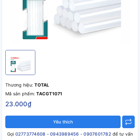
Thương hiệu:
TOTAL
Mã sản phẩm:
TACGT1071
23.000₫
Yêu thích
Gọi
02773774608 - 0943989456 - 0907601782
để tư vấn