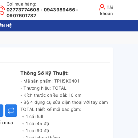
Gọi mua hàng:
Tài
02773774608 - 0943989456 -
khoản
0907601782
IÊN HỆ
Thông Số Kỹ Thuật:
- Mã sản phẩm: TPHSK0401
- Thương hiệu: TOTAL
- Kích thước chiều dài: 10 cm
- Bộ 4 dụng cụ sửa điện thoại với tay cầm
TOTAL thiết kế mới bao gồm:
+ 1 cái full
ấn mua
+ 1 cái 45 độ
+ 1 cái 90 độ
+ 1 cái chọn thẳng