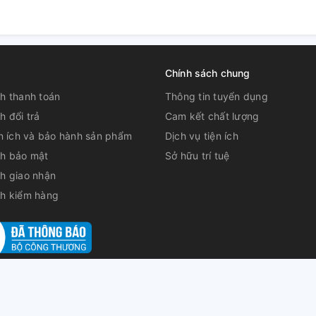
Chính sách chung
h thanh toán
Thông tin tuyển dụng
h đổi trả
Cam kết chất lượng
ện ích và bảo hành sản phẩm
Dịch vụ tiện ích
ch bảo mật
Sở hữu trí tuệ
h giao nhận
ch kiểm hàng
: ĐT 848, ấp Khánh Hòa, Xã Tân Khánh Đông, Thành phố Sa Đéc, Tỉ
Tháp cấp ngày 06/10/2016 Đại diện: Vương Văn Hùng
|
Cung cấp bở