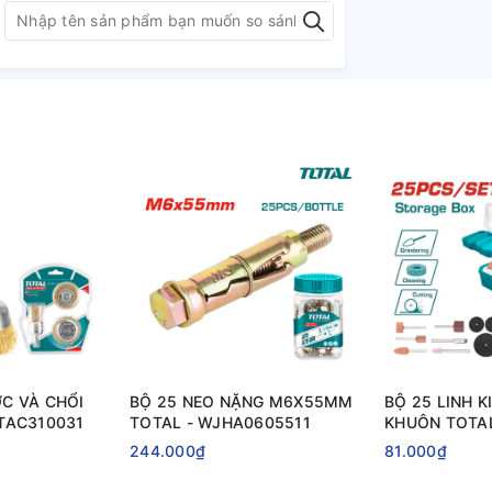
C VÀ CHỔI
BỘ 25 NEO NẶNG M6X55MM
BỘ 25 LINH K
TAC310031
TOTAL - WJHA0605511
KHUÔN TOTA
244.000₫
81.000₫