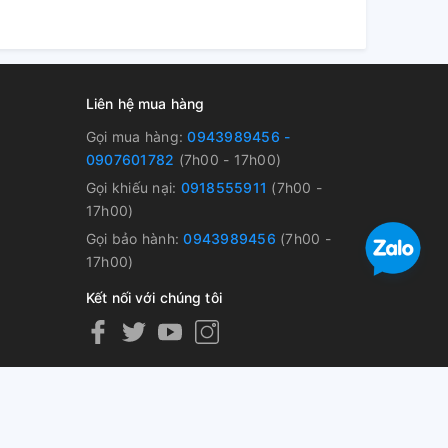
Liên hệ mua hàng
Gọi mua hàng:
0943989456 -
0907601782
(7h00 - 17h00)
Gọi khiếu nại:
0918555911
(7h00 -
17h00)
Gọi bảo hành:
0943989456
(7h00 -
17h00)
Kết nối với chúng tôi
nh Đồng Tháp, Việt Nam GPDKKD số 1401060576 do sở KH & ĐT tỉnh
i
Sapo