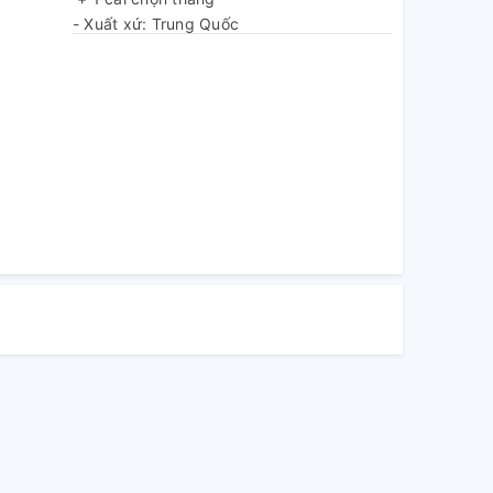
- Xuất xứ: Trung Quốc
- Quy cách đóng gói: xem trên bao bì sản
phẩm
- Tháng năm SX: xem trên bao bì sản
phẩm
- Cảnh báo an toàn: sử dụng đúng kỹ
thuật
- Nhà sản xuất: TOTAL TOOLS CO.,
LIMITED