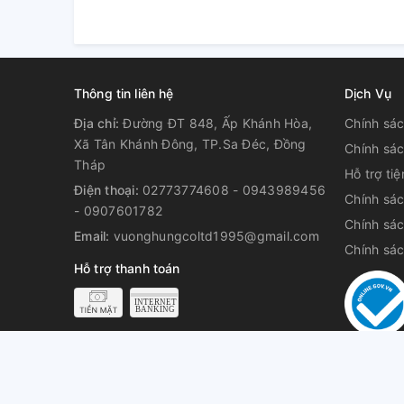
Thông tin liên hệ
Dịch Vụ
Địa chỉ:
Đường ĐT 848, Ấp Khánh Hòa,
Chính sác
Xã Tân Khánh Đông, TP.Sa Đéc, Đồng
Chính sác
Tháp
Hỗ trợ ti
Điện thoại:
02773774608 - 0943989456
Chính sá
- 0907601782
Chính sác
Email:
vuonghungcoltd1995@gmail.com
Chính sá
Hỗ trợ thanh toán
© Bản quyền thuộc về
Công Ty TNHH Vương Hùng Đ/c trụ sở chính
Đồng 