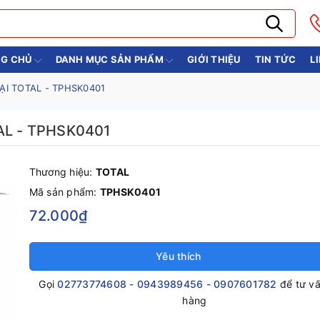
G CHỦ
DANH MỤC SẢN PHẨM
GIỚI THIỆU
TIN TỨC
L
I TOTAL - TPHSK0401
AL - TPHSK0401
Thương hiệu:
TOTAL
Mã sản phẩm:
TPHSK0401
72.000₫
Yêu thích
Gọi
02773774608 - 0943989456 - 0907601782
để tư v
hàng