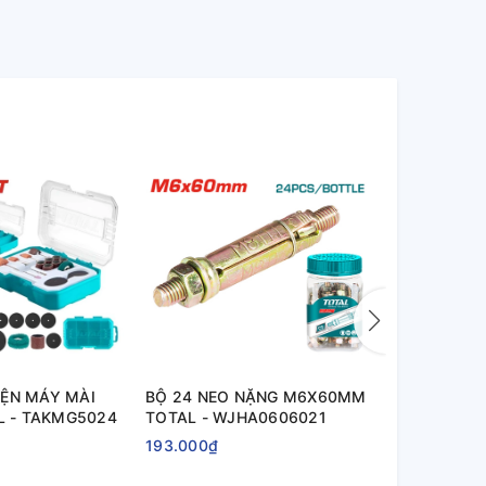
IỆN MÁY MÀI
BỘ 24 NEO NẶNG M6X60MM
BỘ 22 MŨI
L - TAKMG5024
TOTAL - WJHA0606021
BẮT VÍT TO
TACSDL122
193.000₫
520.000₫