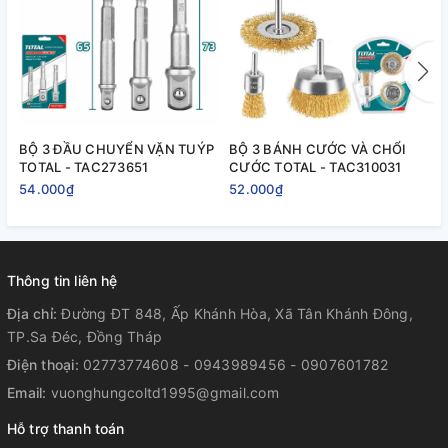
BỘ 3 ĐẦU CHUYỂN VẶN TUÝP
BỘ 3 BÁNH CƯỚC VÀ CHỔI
B
TOTAL - TAC273651
CƯỚC TOTAL - TAC310031
T
54.000₫
52.000₫
2
Thông tin liên hệ
Địa chỉ:
Đường ĐT 848, Ấp Khánh Hòa, Xã Tân Khánh Đông,
TP.Sa Đéc, Đồng Tháp
Điện thoại:
02773774608 - 0943989456 - 0907601782
Email:
vuonghungcoltd1995@gmail.com
Hỗ trợ thanh toán