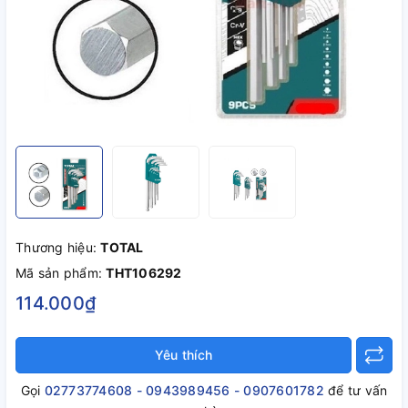
Thương hiệu:
TOTAL
Mã sản phẩm:
THT106292
114.000₫
Yêu thích
Gọi
02773774608 - 0943989456 - 0907601782
để tư vấn