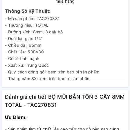
mua hàng
Thông Số Kỹ Thuật:
- Mã sản phẩm: TAC270831
- Thương hiệu: TOTAL
- Đường kính: 8mm, 3 cái/ bộ
- Đuôi lục giác 1/4”
- Chiều dài: 65mm
- Chất liệu: 50BV30
- Có từ tính mạnh
- Xuất xứ: Trung Quốc
- Quy cách đóng gói: xem trên bao bì sản phẩm
- Tháng năm SX: xem trên bao bì sản phẩm
- Cảnh báo an toàn: sử dụng đúng kỹ thuật
- Nhà sản xuất: TOTAL TOOLS CO., LIMITED
Đánh giá chi tiết BỘ MŨI BẮN TÔN 3 CÂY 8MM
TOTAL - TAC270831
Ưu Điểm:
- Sản phẩm làm từ chất liệu cao cấp cho độ bền cao cũng