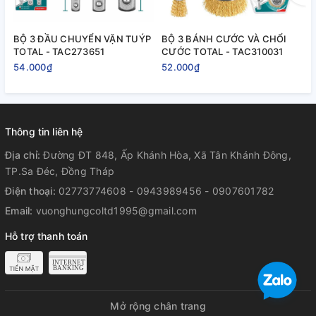
BỘ 3 ĐẦU CHUYỂN VẶN TUÝP
BỘ 3 BÁNH CƯỚC VÀ CHỔI
B
TOTAL - TAC273651
CƯỚC TOTAL - TAC310031
T
54.000₫
52.000₫
2
Thông tin liên hệ
Địa chỉ:
Đường ĐT 848, Ấp Khánh Hòa, Xã Tân Khánh Đông,
TP.Sa Đéc, Đồng Tháp
Điện thoại:
02773774608 - 0943989456 - 0907601782
Email:
vuonghungcoltd1995@gmail.com
Hỗ trợ thanh toán
Mở rộng chân trang