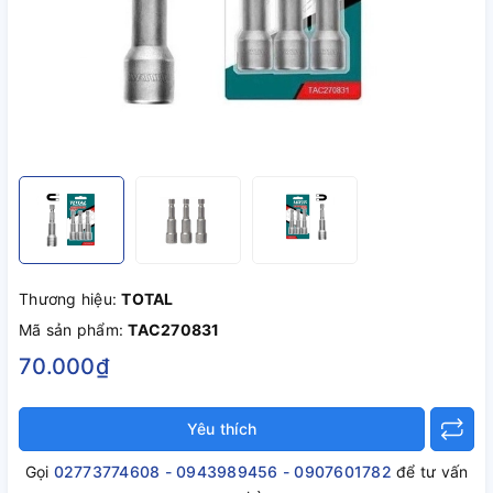
Thương hiệu:
TOTAL
Mã sản phẩm:
TAC270831
70.000₫
Yêu thích
Gọi
02773774608 - 0943989456 - 0907601782
để tư vấn