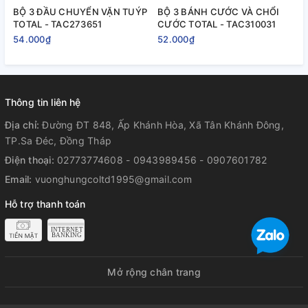
BỘ 3 ĐẦU CHUYỂN VẶN TUÝP
BỘ 3 BÁNH CƯỚC VÀ CHỔI
B
TOTAL - TAC273651
CƯỚC TOTAL - TAC310031
T
54.000₫
52.000₫
2
Thông tin liên hệ
Địa chỉ:
Đường ĐT 848, Ấp Khánh Hòa, Xã Tân Khánh Đông,
TP.Sa Đéc, Đồng Tháp
Điện thoại:
02773774608 - 0943989456 - 0907601782
Email:
vuonghungcoltd1995@gmail.com
Hỗ trợ thanh toán
Mở rộng chân trang