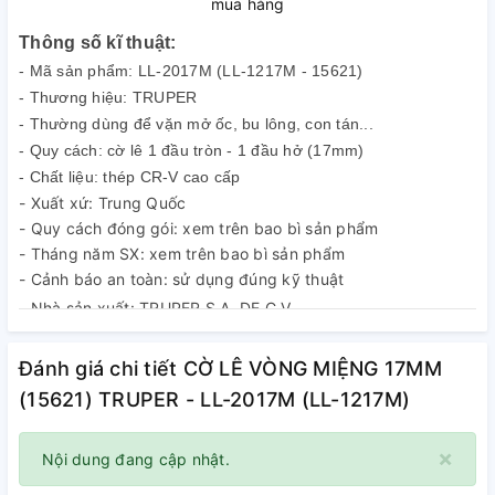
mua hàng
Thông số kĩ thuật:
- Mã sản phẩm: LL-2017M (LL-1217M - 15621)
- Thương hiệu: TRUPER
- Thường dùng để vặn mở ốc, bu lông, con tán...
- Quy cách: cờ lê 1 đầu tròn - 1 đầu hở (17mm)
- Chất liệu: thép CR-V cao cấp
- Xuất xứ: Trung Quốc
- Quy cách đóng gói: xem trên bao bì sản phẩm
- Tháng năm SX: xem trên bao bì sản phẩm
- Cảnh báo an toàn: sử dụng đúng kỹ thuật
- Nhà sản xuất: TRUPER S.A. DE C.V
Đánh giá chi tiết CỜ LÊ VÒNG MIỆNG 17MM
(15621) TRUPER - LL-2017M (LL-1217M)
×
Nội dung đang cập nhật.