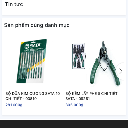
Tin tức
Sản phẩm cùng danh mục
BỘ DŨA KIM CƯƠNG SATA 10
BỘ KỀM LẤY PHE 5 CHI TIẾT
B
CHI TIẾT - 03810
SATA - 09251
C
0
281.000₫
305.000₫
3