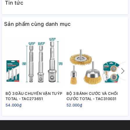
Tin tức
Sản phẩm cùng danh mục
BỘ 3 ĐẦU CHUYỂN VẶN TUÝP
BỘ 3 BÁNH CƯỚC VÀ CHỔI
B
TOTAL - TAC273651
CƯỚC TOTAL - TAC310031
T
54.000₫
52.000₫
2