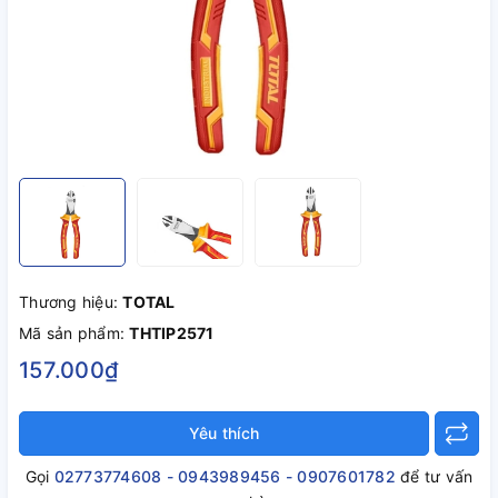
Thương hiệu:
TOTAL
Mã sản phẩm:
THTIP2571
157.000₫
Yêu thích
Gọi
02773774608 - 0943989456 - 0907601782
để tư vấn