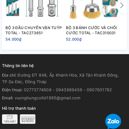
BỘ 3 ĐẦU CHUYỂN VẶN TUÝP
BỘ 3 BÁNH CƯỚC VÀ CHỔI
B
TOTAL - TAC273651
CƯỚC TOTAL - TAC310031
T
54.000₫
52.000₫
2
Thông tin liên hệ
Địa chỉ:
Đường ĐT 848, Ấp Khánh Hòa, Xã Tân Khánh Đông,
TP.Sa Đéc, Đồng Tháp
Điện thoại:
02773774608 - 0943989456 - 0907601782
Email:
vuonghungcoltd1995@gmail.com
Hỗ trợ thanh toán