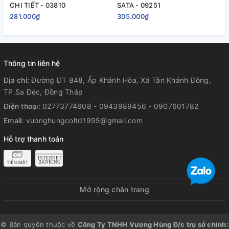
CHI TIẾT - 03810
SATA - 09251
C
0
281.000₫
305.000₫
3
Thông tin liên hệ
Địa chỉ:
Đường ĐT 848, Ấp Khánh Hòa, Xã Tân Khánh Đông,
TP.Sa Đéc, Đồng Tháp
Điện thoại:
02773774608 - 0943989456 - 0907601782
Email:
vuonghungcoltd1995@gmail.com
Hỗ trợ thanh toán
Mở rộng chân trang
© Bản quyền thuộc về
Công Ty TNHH Vương Hùng Đ/c trụ sở chính: