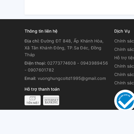
Thông tin liên hệ
Dịch Vụ
Địa chỉ:
Đường ĐT 848, Ấp Khánh Hòa,
Chính sác
Xã Tân Khánh Đông, TP.Sa Đéc, Đồng
Chính sác
Tháp
Hỗ trợ ti
Điện thoại:
02773774608 - 0943989456
Chính sá
- 0907601782
Chính sác
Email:
vuonghungcoltd1995@gmail.com
Chính sá
Hỗ trợ thanh toán
© Bản quyền thuộc về
Công Ty TNHH Vương Hùng Đ/c trụ sở chính
Đồng 