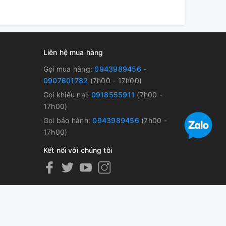
Liên hệ mua hàng
Gọi mua hàng:
0943989456 -
0907601782
(7h00 - 17h00)
Gọi khiếu nại:
0918555911
(7h00 -
17h00)
Gọi bảo hành:
0943989456
(7h00 -
17h00)
Kết nối với chúng tôi
nh Đồng Tháp, Việt Nam GPDKKD số 1401060576 do sở KH & ĐT tỉnh
i
Sapo