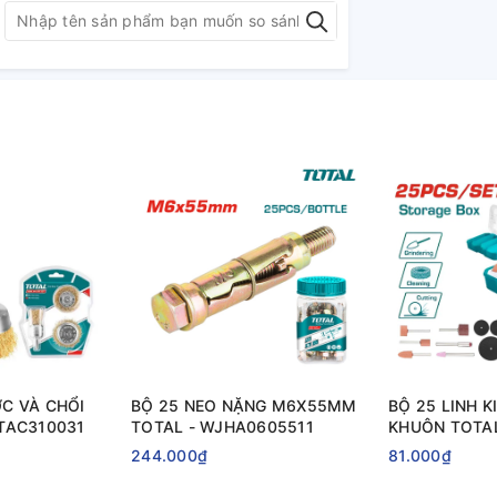
C VÀ CHỔI
BỘ 25 NEO NẶNG M6X55MM
BỘ 25 LINH K
TAC310031
TOTAL - WJHA0605511
KHUÔN TOTA
244.000₫
81.000₫