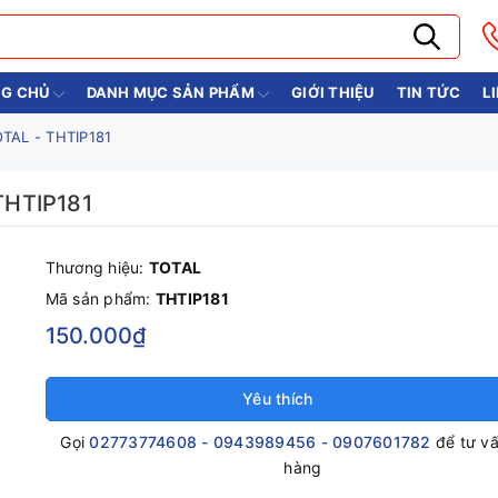
G CHỦ
DANH MỤC SẢN PHẨM
GIỚI THIỆU
TIN TỨC
L
TAL - THTIP181
THTIP181
Thương hiệu:
TOTAL
Mã sản phẩm:
THTIP181
150.000₫
Yêu thích
Gọi
02773774608 - 0943989456 - 0907601782
để tư v
hàng