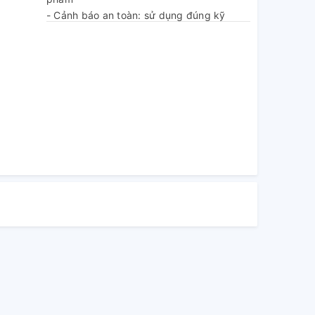
- Cảnh báo an toàn: sử dụng đúng kỹ
thuật
- Nhà sản xuất: TOTAL TOOLS CO.,
LIMITED