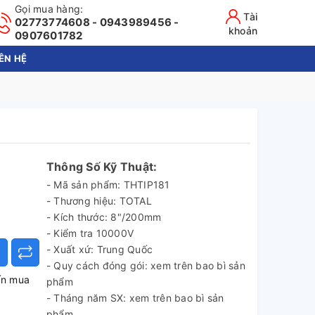
Gọi mua hàng:
Tài
02773774608 - 0943989456 -
khoản
0907601782
IÊN HỆ
Thông Số Kỹ Thuật:
- Mã sản phẩm: THTIP181
- Thương hiệu: TOTAL
- Kích thước: 8"/200mm
- Kiểm tra 10000V
- Xuất xứ: Trung Quốc
- Quy cách đóng gói: xem trên bao bì sản
ấn mua
phẩm
- Tháng năm SX: xem trên bao bì sản
phẩm