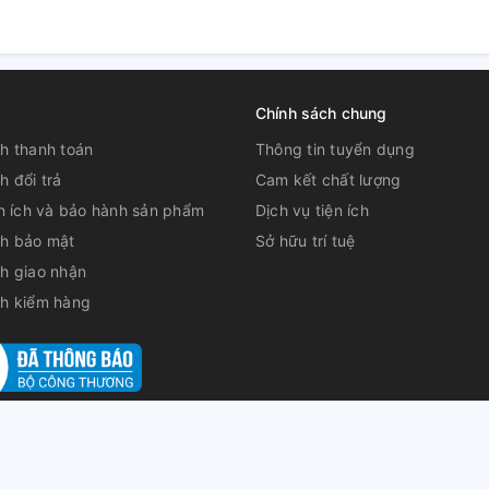
Chính sách chung
h thanh toán
Thông tin tuyển dụng
h đổi trả
Cam kết chất lượng
ện ích và bảo hành sản phẩm
Dịch vụ tiện ích
ch bảo mật
Sở hữu trí tuệ
h giao nhận
ch kiểm hàng
: ĐT 848, ấp Khánh Hòa, Xã Tân Khánh Đông, Thành phố Sa Đéc, Tỉ
Tháp cấp ngày 06/10/2016 Đại diện: Vương Văn Hùng
|
Cung cấp bở