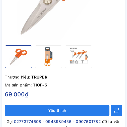
Thương hiệu:
TRUPER
Mã sản phẩm:
TIOF-5
69.000₫
Yêu thích
Gọi
02773774608 - 0943989456 - 0907601782
để tư vấn