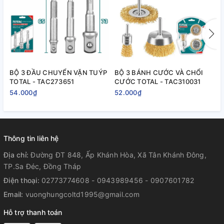
BỘ 3 ĐẦU CHUYỂN VẶN TUÝP
BỘ 3 BÁNH CƯỚC VÀ CHỔI
B
TOTAL - TAC273651
CƯỚC TOTAL - TAC310031
T
54.000₫
52.000₫
2
Thông tin liên hệ
Địa chỉ:
Đường ĐT 848, Ấp Khánh Hòa, Xã Tân Khánh Đông,
TP.Sa Đéc, Đồng Tháp
Điện thoại:
02773774608 - 0943989456 - 0907601782
Email:
vuonghungcoltd1995@gmail.com
Hỗ trợ thanh toán