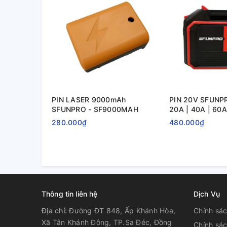
PIN LASER 9000mAh
PIN 20V SFUNPR
SFUNPRO - SF9000MAH
20A | 40A | 60A
280.000₫
480.000₫
Thông tin liên hệ
Dịch Vụ
Địa chỉ:
Đường ĐT 848, Ấp Khánh Hòa,
Chính sác
Xã Tân Khánh Đông, TP.Sa Đéc, Đồng
Chính sác