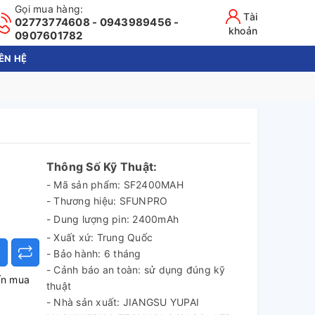
Gọi mua hàng:
Tài
02773774608 - 0943989456 -
khoản
0907601782
IÊN HỆ
Thông Số Kỹ Thuật:
- Mã sản phẩm: SF2400MAH
- Thương hiệu: SFUNPRO
- Dung lượng pin: 2400mAh
- Xuất xứ: Trung Quốc
- Bảo hành: 6 tháng
- Cảnh báo an toàn: sử dụng đúng kỹ
ấn mua
thuật
- Nhà sản xuất: JIANGSU YUPAI