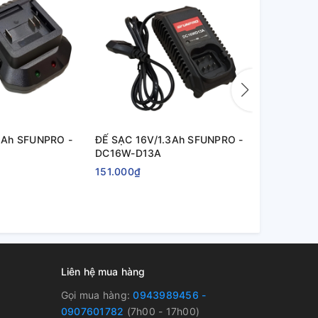
2Ah SFUNPRO -
ĐẾ SẠC 16V/1.3Ah SFUNPRO -
MÁY MỞ ỐC
DC16W-D13A
(KHÔNG KÈ
SFUNPRO -
151.000₫
1.650.000₫
Liên hệ mua hàng
Gọi mua hàng:
0943989456 -
0907601782
(7h00 - 17h00)