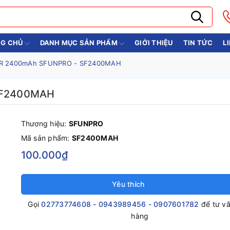
G CHỦ
DANH MỤC SẢN PHẨM
GIỚI THIỆU
TIN TỨC
L
ER 2400mAh SFUNPRO - SF2400MAH
SF2400MAH
Thương hiệu:
SFUNPRO
Mã sản phẩm:
SF2400MAH
100.000₫
Yêu thích
Gọi
02773774608 - 0943989456 - 0907601782
để tư v
hàng