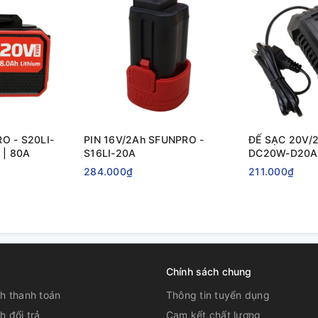
O - S20LI-
PIN 16V/2Ah SFUNPRO -
ĐẾ SẠC 20V/
 | 80A
S16LI-20A
DC20W-D20A
284.000₫
211.000₫
Chính sách chung
h thanh toán
Thông tin tuyển dụng
h đổi trả
Cam kết chất lượng