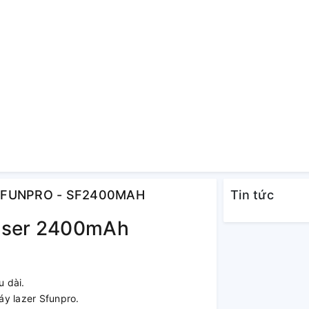
h SFUNPRO - SF2400MAH
Tin tức
Laser 2400mAh
 dài.
y lazer Sfunpro.