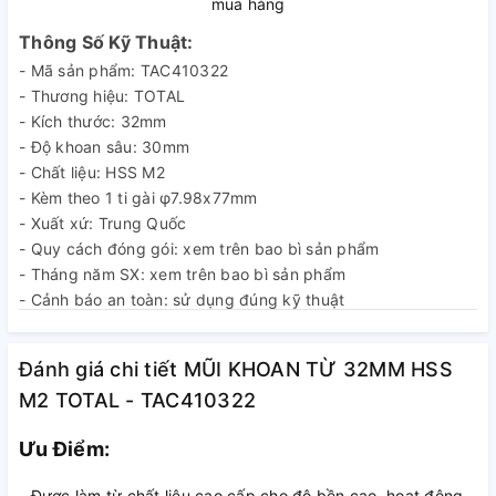
mua hàng
Thông Số Kỹ Thuật:
- Mã sản phẩm: TAC410322
- Thương hiệu: TOTAL
- Kích thước: 32mm
- Độ khoan sâu: 30mm
- Chất liệu: HSS M2
- Kèm theo 1 ti gài φ7.98x77mm
- Xuất xứ: Trung Quốc
- Quy cách đóng gói: xem trên bao bì sản phẩm
- Tháng năm SX: xem trên bao bì sản phẩm
- Cảnh báo an toàn: sử dụng đúng kỹ thuật
- Nhà sản xuất: TOTAL TOOLS CO., LIMITED
Đánh giá chi tiết MŨI KHOAN TỪ 32MM HSS
M2 TOTAL - TAC410322
Ưu Điểm:
- Được làm từ chất liệu cao cấp cho độ bền cao, hoạt động