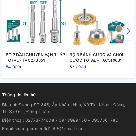
BỘ 3 ĐẦU CHUYỂN VẶN TUÝP
BỘ 3 BÁNH CƯỚC VÀ CHỔI
B
TOTAL - TAC273651
CƯỚC TOTAL - TAC310031
T
54.000₫
52.000₫
2
Thông tin liên hệ
Địa chỉ:
Đường ĐT 848, Ấp Khánh Hòa, Xã Tân Khánh Đông,
TP.Sa Đéc, Đồng Tháp
Điện thoại:
02773774608 - 0943989456 - 0907601782
Email:
vuonghungcoltd1995@gmail.com