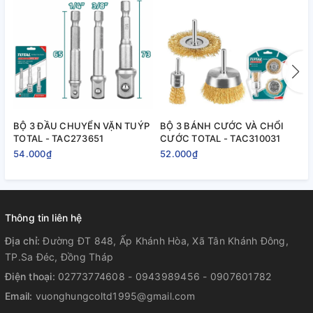
BỘ 3 ĐẦU CHUYỂN VẶN TUÝP
BỘ 3 BÁNH CƯỚC VÀ CHỔI
B
TOTAL - TAC273651
CƯỚC TOTAL - TAC310031
T
54.000₫
52.000₫
2
Thông tin liên hệ
Địa chỉ:
Đường ĐT 848, Ấp Khánh Hòa, Xã Tân Khánh Đông,
TP.Sa Đéc, Đồng Tháp
Điện thoại:
02773774608 - 0943989456 - 0907601782
Email:
vuonghungcoltd1995@gmail.com