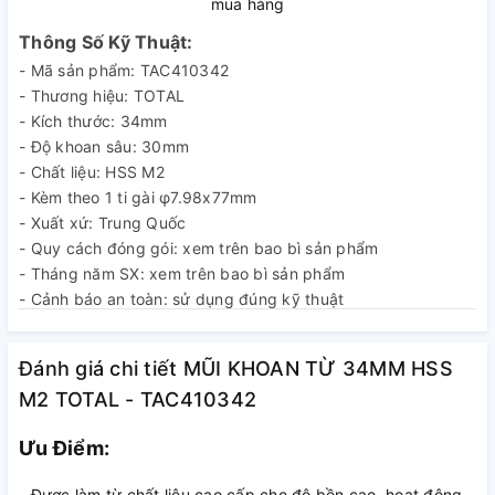
mua hàng
Thông Số Kỹ Thuật:
- Mã sản phẩm: TAC410342
- Thương hiệu: TOTAL
- Kích thước: 34mm
- Độ khoan sâu: 30mm
- Chất liệu: HSS M2
- Kèm theo 1 ti gài φ7.98x77mm
- Xuất xứ: Trung Quốc
- Quy cách đóng gói: xem trên bao bì sản phẩm
- Tháng năm SX: xem trên bao bì sản phẩm
- Cảnh báo an toàn: sử dụng đúng kỹ thuật
- Nhà sản xuất: TOTAL TOOLS CO., LIMITED
Đánh giá chi tiết MŨI KHOAN TỪ 34MM HSS
M2 TOTAL - TAC410342
Ưu Điểm:
- Được làm từ chất liệu cao cấp cho độ bền cao, hoạt động