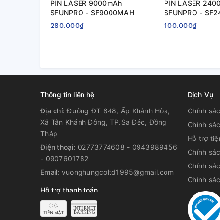
PIN LASER 9000mAh
PIN LASER 240
SFUNPRO - SF9000MAH
SFUNPRO - SF
280.000₫
100.000₫
Thông tin liên hệ
Dịch Vụ
Địa chỉ:
Đường ĐT 848, Ấp Khánh Hòa,
Chính sác
Xã Tân Khánh Đông, TP.Sa Đéc, Đồng
Chính sác
Tháp
Hỗ trợ ti
Điện thoại:
02773774608 - 0943989456
Chính sá
- 0907601782
Chính sác
Email:
vuonghungcoltd1995@gmail.com
Chính sá
Hỗ trợ thanh toán