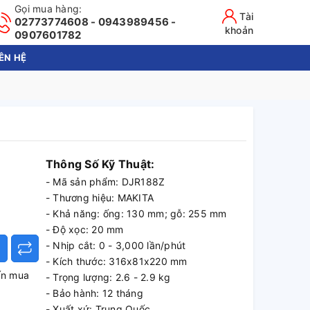
Gọi mua hàng:
Tài
02773774608 - 0943989456 -
khoản
0907601782
IÊN HỆ
Thông Số Kỹ Thuật:
- Mã sản phẩm: DJR188Z
- Thương hiệu: MAKITA
- Khả năng: ống: 130 mm; gỗ: 255 mm
- Độ xọc: 20 mm
- Nhịp cắt: 0 - 3,000 lần/phút
- Kích thước: 316x81x220 mm
ấn mua
- Trọng lượng: 2.6 - 2.9 kg
- Bảo hành: 12 tháng
- Xuất xứ: Trung Quốc