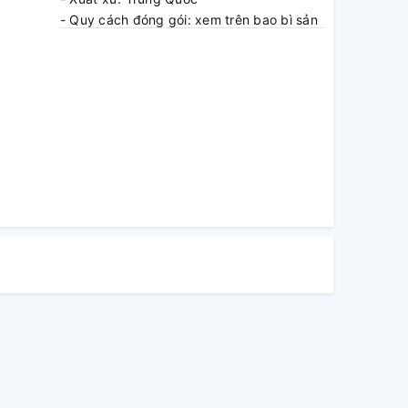
- Quy cách đóng gói: xem trên bao bì sản
phẩm
- Tháng năm SX: xem trên bao bì sản
phẩm
- Cảnh báo an toàn: sử dụng đúng kỹ
thuật
- Nhà sản xuất: Makita (Kunshan) Co., Ltd.