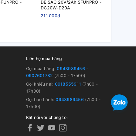
SFUNPRO -
ĐẾ SẠC 20V/2Ah SFUNPRO -
ĐẾ SẠC 16V
DC20W-D20A
DC16W-D1
211.000₫
151.000₫
Liên hệ mua hàng
Gọi mua hàng:
0943989456 -
0907601782
(7h00 - 17h00)
Gọi khiếu nại:
0918555911
(7h00 -
17h00)
Gọi bảo hành:
0943989456
(7h00 -
17h00)
Kết nối với chúng tôi