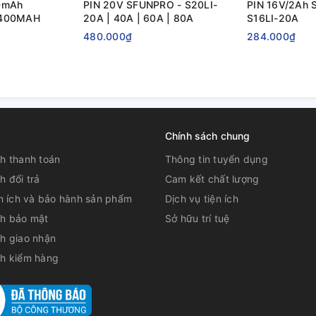
0mAh
PIN 20V SFUNPRO - S20LI-
PIN 16V/2Ah 
2400MAH
20A | 40A | 60A | 80A
S16LI-20A
480.000₫
284.000₫
Chính sách chung
h thanh toán
Thông tin tuyển dụng
h đổi trả
Cam kết chất lượng
ện ích và bảo hành sản phẩm
Dịch vụ tiện ích
ch bảo mật
Sở hữu trí tuệ
h giao nhận
ch kiểm hàng