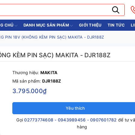
G CHỦ
DANH MỤC SẢN PHẨM
GIỚI THIỆU
TIN TỨC
L
 PIN 18V (KHÔNG KÈM PIN SẠC) MAKITA - DJR188Z
NG KÈM PIN SẠC) MAKITA - DJR188Z
Thương hiệu:
MAKITA
Mã sản phẩm:
DJR188Z
3.795.000₫
Yêu thích
Gọi
02773774608 - 0943989456 - 0907601782
để tư v
hàng