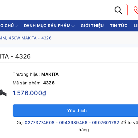
G CHỦ
DANH MỤC SẢN PHẨM
GIỚI THIỆU
TIN TỨC
L
M, 450W MAKITA - 4326
TA - 4326
Thương hiệu:
MAKITA
Mã sản phẩm:
4326
1.576.000₫
Yêu thích
Gọi
02773774608 - 0943989456 - 0907601782
để tư v
hàng