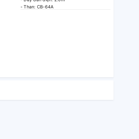
- Than: CB-64A
- Bảo hành: 12 tháng
- Xuất xứ: Trung Quốc
- Quy cách đóng gói: xem trên bao bì sản
phẩm
- Tháng năm SX: xem trên bao bì sản
phẩm
- Cảnh báo an toàn: sử dụng đúng kỹ
thuật
- Nhà sản xuất: Makita (Kunshan) Co., Ltd.