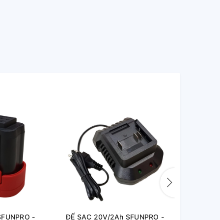
SFUNPRO -
ĐẾ SẠC 20V/2Ah SFUNPRO -
ĐẾ SẠC 16V