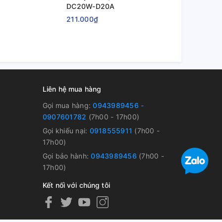
DC20W-D20A
DC16W-D1
211.000₫
151.000₫
Liên hệ mua hàng
Gọi mua hàng:
0943989456 -
0907601782
(7h00 - 17h00)
Gọi khiếu nại:
0918555911
(7h00 -
17h00)
Gọi bảo hành:
0943989456
(7h00 -
17h00)
Kết nối với chúng tôi