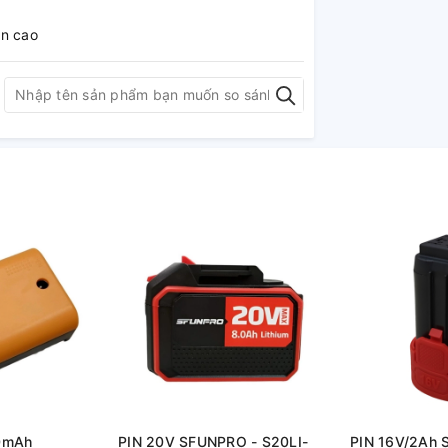
ền cao
0mAh
PIN 20V SFUNPRO - S20LI-
PIN 16V/2Ah 