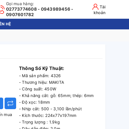
Gọi mua hàng:
Tài
02773774608 - 0943989456 -
khoản
0907601782
IÊN HỆ
Thông Số Kỹ Thuật:
- Mã sản phẩm: 4326
- Thương hiệu: MAKITA
- Công suất: 450W
- Khả năng cắt: gỗ: 65mm; thép: 6mm
- Độ xọc: 18mm
- Nhịp cắt: 500 - 3,100 lần/phút
ấn mua
- Kích thước: 224x77x197mm
- Trọng lượng : 1.9kg
- Dây dẫn điện: 2.0m