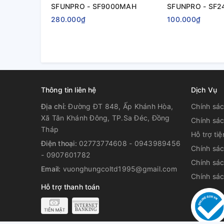
SFUNPRO - SF9000MAH
SFUNPRO - SF
280.000₫
100.000₫
Thông tin liên hệ
Dịch Vụ
Địa chỉ:
Đường ĐT 848, Ấp Khánh Hòa,
Chính sác
Xã Tân Khánh Đông, TP.Sa Đéc, Đồng
Chính sác
Tháp
Hỗ trợ ti
Điện thoại:
02773774608 - 0943989456
Chính sá
- 0907601782
Chính sác
Email:
vuonghungcoltd1995@gmail.com
Chính sá
Hỗ trợ thanh toán