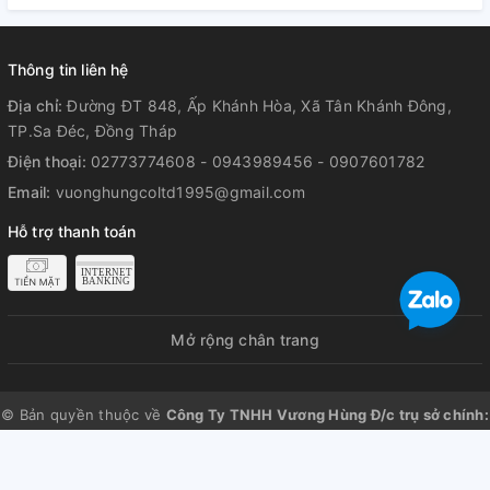
Dữ liệu hoạt động với 1 viên pin 4A
Thông tin liên hệ
tham khảo:
Địa chỉ:
Đường ĐT 848, Ấp Khánh Hòa, Xã Tân Khánh Đông,
- Khi chạy không tải 119 phút.
TP.Sa Đéc, Đồng Tháp
- Siết và nới đai ốc M16 cấp lực thấp 3321 ốc.
Điện thoại:
02773774608 - 0943989456 - 0907601782
- Siết và nới đai ốc M16 cấp lực trung bình 1795 ốc.
Email:
vuonghungcoltd1995@gmail.com
- Siết và nới đai ốc M16 cấp lực cao 912 ốc.
Hỗ trợ thanh toán
Mở rộng chân trang
© Bản quyền thuộc về
Công Ty TNHH Vương Hùng Đ/c trụ sở chính:
ĐT 848, ấp Khánh Hòa, Xã Tân Khánh Đông, Thành phố Sa Đéc,
Tỉnh Đồng Tháp, Việt Nam GPDKKD số 1401060576 do sở KH & ĐT
tỉnh Đồng Tháp cấp ngày 06/10/2016 Đại diện: Vương Văn Hùng