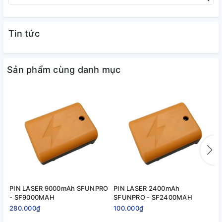
Tin tức
Sản phẩm cùng danh mục
PIN LASER 9000mAh SFUNPRO
PIN LASER 2400mAh
P
- SF9000MAH
SFUNPRO - SF2400MAH
|
280.000₫
100.000₫
4