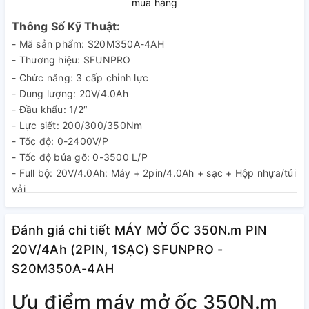
mua hàng
Thông Số Kỹ Thuật:
- Mã sản phẩm: S20M350A-4AH
- Thương hiệu: SFUNPRO
- Chức năng: 3 cấp chỉnh lực
- Dung lượng: 20V/4.0Ah
- Đầu khẩu: 1/2″
- Lực siết: 200/300/350Nm
- Tốc độ: 0-2400V/P
- Tốc độ búa gõ: 0-3500 L/P
- Full bộ: 20V/4.0Ah: Máy + 2pin/4.0Ah + sạc + Hộp nhựa/túi
vải
- Xuất xứ: Trung Quốc
- Bảo hành: 12 tháng
Đánh giá chi tiết MÁY MỞ ỐC 350N.m PIN
- Cảnh báo an toàn: sử dụng đúng kỹ thuật
20V/4Ah (2PIN, 1SẠC) SFUNPRO -
- Nhà sản xuất: JIANGSU YUPAI MACHINERY &
S20M350A-4AH
TECHNOLOGY CO., LTD
Ưu điểm máy mở ốc 350N.m