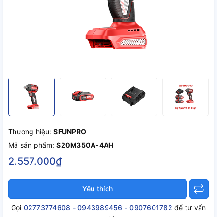
Thương hiệu:
SFUNPRO
Mã sản phẩm:
S20M350A-4AH
2.557.000₫
Yêu thích
Gọi
02773774608 - 0943989456 - 0907601782
để tư vấn